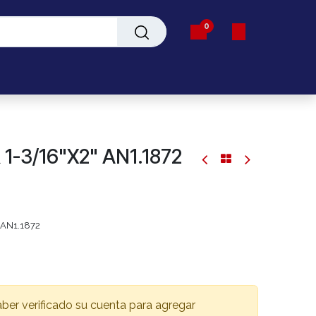
0
Servicio
-3/16"X2" AN1.1872
AN1.1872
aber verificado su cuenta para agregar