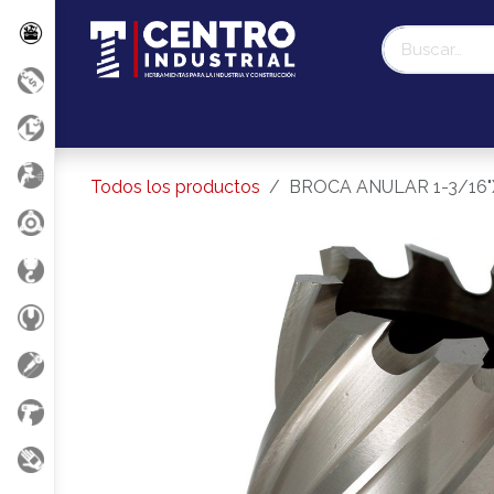
Ir al contenido
Promociones
Liquidación Milwaukee
Nosotr
Todos los productos
BROCA ANULAR 1-3/16"