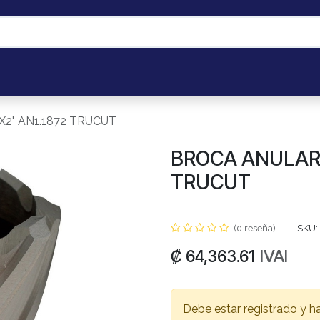
os
Portal de Cliente B2B
Mis pedidos
Eventos
Taller de 
X2" AN1.1872 TRUCUT
BROCA ANULAR 1
TRUCUT
(0 reseña)
SKU:
IVAI
₡
64,363.61
Debe estar registrado y h