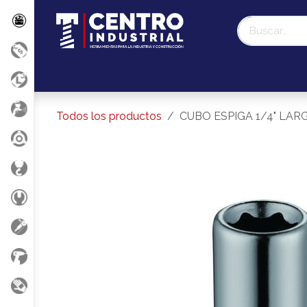
Ir al contenido
Promociones
Liquidación Milwaukee
Nosotr
Todos los productos
CUBO ESPIGA 1/4" LAR