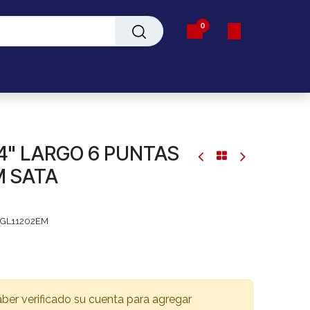
0
Servicio
/4" LARGO 6 PUNTAS
M SATA
GL11202EM
aber verificado su cuenta para agregar