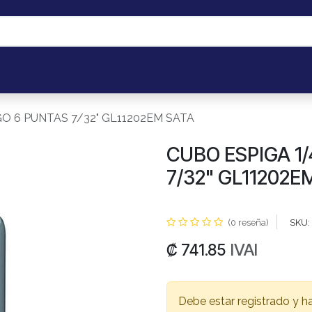
os
Portal de Cliente B2B
Mis pedidos
Eventos
Taller de 
GO 6 PUNTAS 7/32" GL11202EM SATA
CUBO ESPIGA 1
7/32" GL11202E
(0 reseña)
SKU:
IVAI
₡
741.85
Debe estar registrado y h