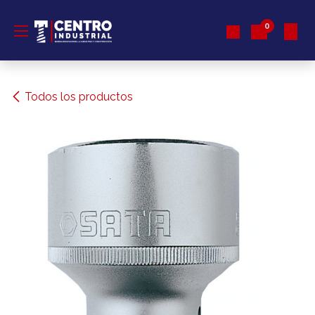
Ir al contenido
0
Todos los productos