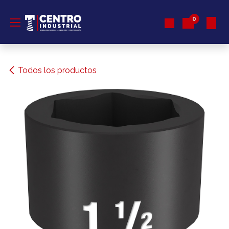
Ir al contenido
0
Todos los productos