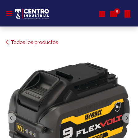
Ir al contenido
0
Todos los productos