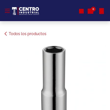
Ir al contenido
0
Todos los productos